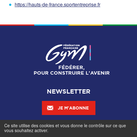
https://hauts-de-france.sportentreprise.fr
FÉDÉRER,
POUR CONSTRUIRE L'AVENIR
NEWSLETTER
JE M'ABONNE
Ce site utilise des cookies et vous donne le contrôle sur ce que
Mentions légales
-
Gestionnaire de cookies
-
Accès
vous souhaitez activer.
contributeurs
- © Fédération Française de Gymnastique -