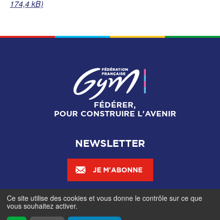
174,4 kB)
FÉDÉRER,
POUR CONSTRUIRE L'AVENIR
NEWSLETTER
JE M'ABONNE
Ce site utilise des cookies et vous donne le contrôle sur ce que
Mentions légales
-
Gestionnaire de cookies
-
Accès
vous souhaitez activer.
contributeurs
- © Fédération Française de Gymnastique -